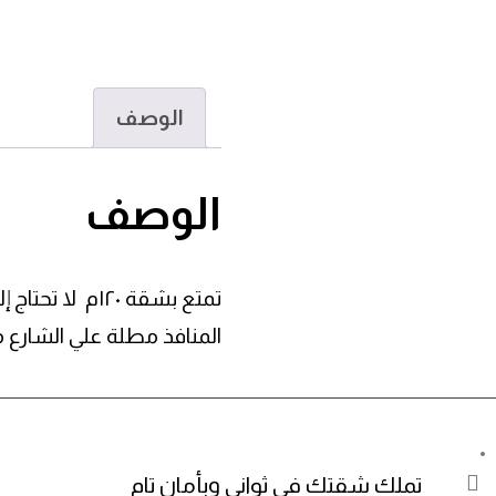
الوصف
الوصف
تمتع بشقة ١٢٠
المنافذ مطلة علي الشارع مساحة ٣ غرف وحم
تملك شقتك في ثواني وبأمان تام
messeng
phone