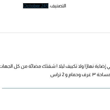
التصنيف:
October 249
م لا تحتاج إلي إضاءة نهارًا ولا تكييف ليلا | شقتك مضائة من كل ال
ام و 2 تراس