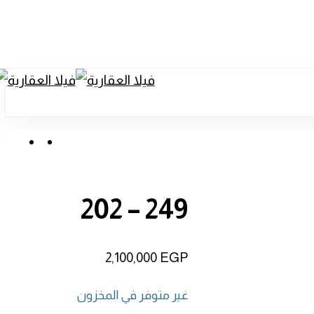
ount
enu
unt
Menu
249 – 202
2,100,000
EGP
غير متوفر في المخزون