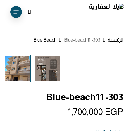
Ski
Menu
t
account
mai
conten
الرئيسية
Blue-beach11 -303
Blue Beach
Blue-beach11 -303
1,700,000
EGP