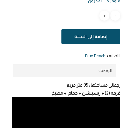
متوفر في المخزون
إضافة إلى السلة
التصنيف:
Blue Beach
الوصف
إجمالي مساحتها :
95 متر مربع
غرفه (2) + ريسيبشن + حمام + مطبخ