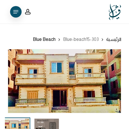
Ski
Menu
t
account
mai
conten
الرئيسية
Blue-beach15-303
Blue Beach