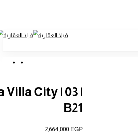
ount
enu
unt
Menu
 Villa City | 03 |
B21
2,664,000
EGP