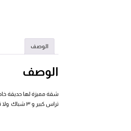
الوصف
الوصف
تراس كبير و ٣ شباك ولا توجد بها اي غرفة داخلية, مساحة مميزة جدا