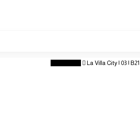
La Villa City
La Villa City | 03 | B21