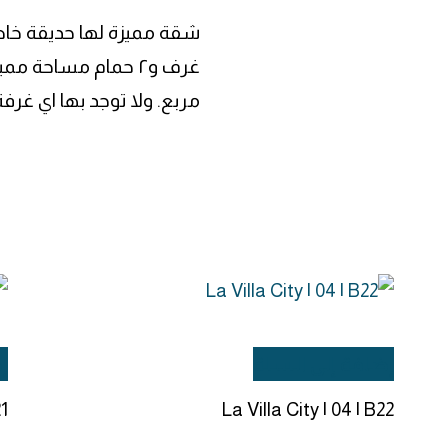
مربع. ولا توجد بها اي غرف
إضافة إلى السلة
إ
21
La Villa City | 04 | B22