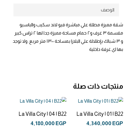
الوصف
شقة مميزة مطلة علي مباشرة فيو لاند سكيب والباسيو
مقسمة ٣ غرف و٢ حمام مساحة مميزة جدا لها ٢ تراس كبير
و ٣ شباك بإطلالة علي البلازا بمساحة ١٣٠٠ متر مربع. ولا توجد
بها اي غرفة داخلية
منتجات ذات صلة
إضافة إلى السلة
إضافة إلى السلة
La Villa City | 04 | B22
La Villa City | 01 | B22
4,180,000
EGP
4,340,000
EGP