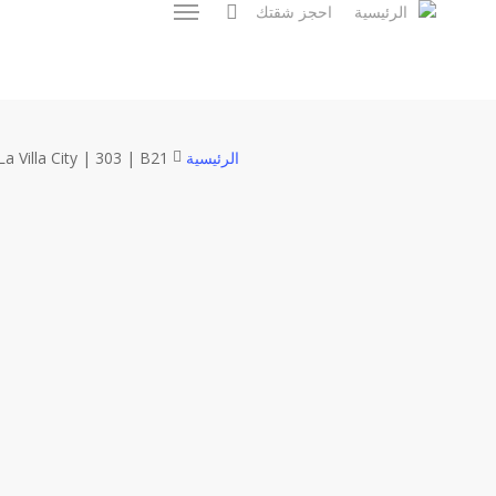
account
الرئيسية
احجز شقتك
Menu
Ski
t
mai
conten
الرئيسية
La Villa City | 303 | B21