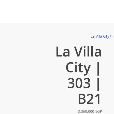
La Villa City
La Villa
City |
303 |
B21
3,360,000
EGP