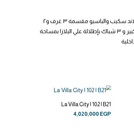
شقة مميزة مطلة علي مباشرة فيو لاند سكيب والباسيو مقسمة ٣ غرف و٢
حمام مساحة مميزة جدا لها ٢ تراس كبير و ٣ شباك بإطلالة علي البلازا بمساحة
إضافة إلى السلة
La Villa City | 102 | B21
4,020,000
EGP